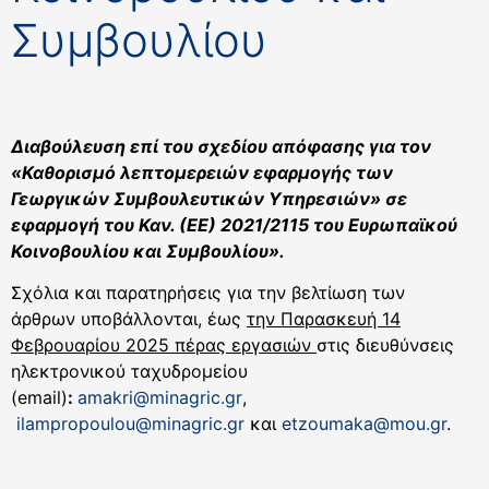
Συμβουλίου
Διαβούλευση επί του σχεδίου απόφασης για τον
«Καθορισμό λεπτομερειών εφαρμογής των
Γεωργικών Συμβουλευτικών Υπηρεσιών» σε
εφαρμογή του Καν. (ΕΕ) 2021/2115 του Ευρωπαϊκού
Κοινοβουλίου και Συμβουλίου».
Σχόλια και παρατηρήσεις για την βελτίωση των
άρθρων υποβάλλονται, έως
την Παρασκευή 14
Φεβρουαρίου 2025 πέρας εργασιών
στις διευθύνσεις
ηλεκτρονικού ταχυδρομείου
(email)
:
amakri
@
minagric
.
gr
,
ilampropoulou
@
minagric
.
gr
και
etzoumaka@mou.gr
.