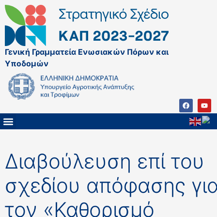
Γενική Γραμματεία Ενωσιακών Πόρων και
Υποδομών
ΚΑΠ ΜΕΤΑ ΤΟ 2027
ΔΙΑΧΕΙΡΙΣΤΙΚΗ ΑΡΧΗ & ΕΦ
ΣΣΚΑΠ 2023 – 2027
ΠΑΡΕΜΒΑΣΕΙΣ ΣΣΚΑΠ 2023-2027
ΕΘΝΙΚΟ ΔΙΚΤΥΟ ΚΑΠ
ΠΑΑ 2014-2022
Διαβούλευση επί του
σχεδίου απόφασης γι
τον «Καθορισμό