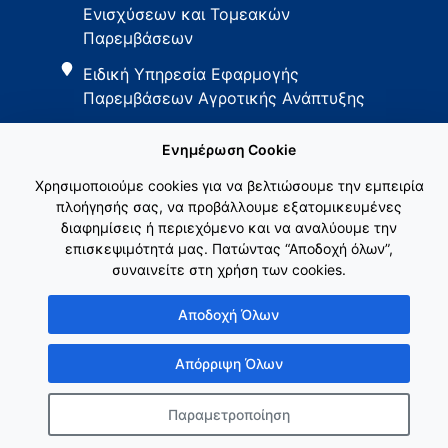
Ενισχύσεων και Τομεακών
Παρεμβάσεων
Ειδική Υπηρεσία Εφαρμογής
Παρεμβάσεων Αγροτικής Ανάπτυξης
Ενημέρωση Cookie
Χρησιμοποιούμε cookies για να βελτιώσουμε την εμπειρία
πλοήγησής σας, να προβάλλουμε εξατομικευμένες
διαφημίσεις ή περιεχόμενο και να αναλύουμε την
Εθνικό Δίκτυο ΚΑΠ
επισκεψιμότητά μας. Πατώντας “Αποδοχή όλων”,
συναινείτε στη χρήση των cookies.
Αποδοχή Όλων
Απόρριψη Όλων
Copyright © Γενική Γραμματεία Ενωσιακών Πόρων & Υποδομών
Κατασκευή ιστοσελίδας
λimeframe
Παραμετροποίηση