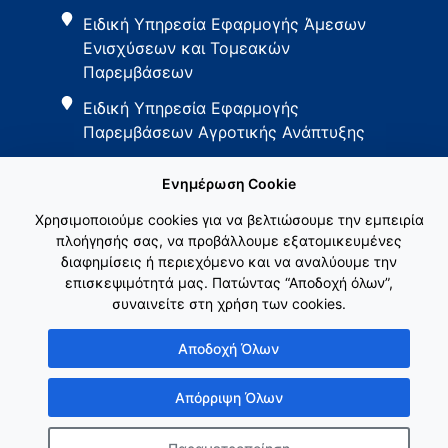
Ειδική Υπηρεσία Εφαρμογής Άμεσων
Ενισχύσεων και Τομεακών
Παρεμβάσεων
Ειδική Υπηρεσία Εφαρμογής
Παρεμβάσεων Αγροτικής Ανάπτυξης
Ενημέρωση Cookie
Χρησιμοποιούμε cookies για να βελτιώσουμε την εμπειρία
πλοήγησής σας, να προβάλλουμε εξατομικευμένες
διαφημίσεις ή περιεχόμενο και να αναλύουμε την
Εθνικό Δίκτυο ΚΑΠ
επισκεψιμότητά μας. Πατώντας “Αποδοχή όλων”,
συναινείτε στη χρήση των cookies.
Αποδοχή Όλων
Απόρριψη Όλων
Copyright © Γενική Γραμματεία Ενωσιακών Πόρων & Υποδομών
Κατασκευή ιστοσελίδας
λimeframe