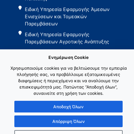
Ειδική Υπηρεσία Εφαρμογής Άμεσων
Ενισχύσεων και Τομεακών
Παρεμβάσεων
Ειδική Υπηρεσία Εφαρμογής
Παρεμβάσεων Αγροτικής Ανάπτυξης
Ενημέρωση Cookie
Χρησιμοποιούμε cookies για να βελτιώσουμε την εμπειρία
πλοήγησής σας, να προβάλλουμε εξατομικευμένες
διαφημίσεις ή περιεχόμενο και να αναλύουμε την
Εθνικό Δίκτυο ΚΑΠ
επισκεψιμότητά μας. Πατώντας “Αποδοχή όλων”,
συναινείτε στη χρήση των cookies.
Αποδοχή Όλων
Απόρριψη Όλων
Copyright © Γενική Γραμματεία Ενωσιακών Πόρων & Υποδομών
Κατασκευή ιστοσελίδας
λimeframe