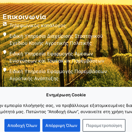
Επικοινωνία
Τηλεφωνικός κατάλογος
Ειδική Υπηρεσία Διαχείρισης Στρατηγικού
Σχεδίου Κοινής Αγροτικής Πολιτικής
Ειδική Υπηρεσία Εφαρμογής Άμεσων
Ενισχύσεων και Τομεακών Παρεμβάσεων
Ειδική Υπηρεσία Εφαρμογής Παρεμβάσεων
Αγροτικής Ανάπτυξης
Ενημέρωση Cookie
την εμπειρία πλοήγησής σας, να προβάλλουμε εξατομικευμένες δια
μότητά μας. Πατώντας “Αποδοχή όλων”, συναινείτε στη χρήση των
Αποδοχή Όλων
Απόρριψη Όλων
Παραμετροποίηση