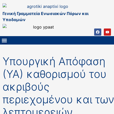
Γενική Γραμματεία Ενωσιακών Πόρων και
Υποδομών
ΚΑΠ ΜΕΤΑ ΤΟ 2027
ΔΙΑΧΕΙΡΙΣΤΙΚΗ ΑΡΧΗ & ΕΦ
ΣΣΚΑΠ 2023 – 2027
ΠΑΡΕΜΒΑΣΕΙΣ ΣΣΚΑΠ 2023-2027
ΕΘΝΙΚΟ ΔΙΚΤΥΟ ΚΑΠ
Υπουργική Απόφαση
(ΥΑ) καθορισμού του
ακριβούς
περιεχομένου και τω
λεπτομερειών