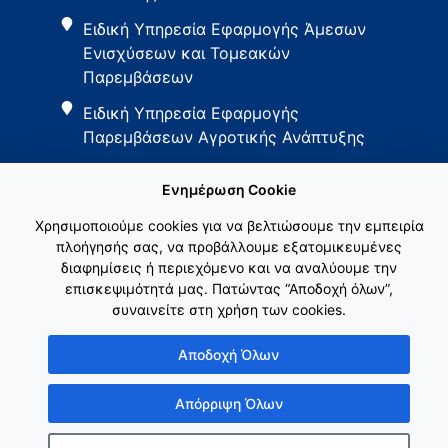
Ειδική Υπηρεσία Εφαρμογής Άμεσων
Ενισχύσεων και Τομεακών
Παρεμβάσεων
Ειδική Υπηρεσία Εφαρμογής
Παρεμβάσεων Αγροτικής Ανάπτυξης
Ενημέρωση Cookie
Χρησιμοποιούμε cookies για να βελτιώσουμε την εμπειρία
πλοήγησής σας, να προβάλλουμε εξατομικευμένες
διαφημίσεις ή περιεχόμενο και να αναλύουμε την
Εθνικό Δίκτυο ΚΑΠ
επισκεψιμότητά μας. Πατώντας “Αποδοχή όλων”,
συναινείτε στη χρήση των cookies.
Αποδοχή Όλων
Απόρριψη Όλων
Copyright © Γενική Γραμματεία Ενωσιακών Πόρων & Υποδομών
Κατασκευή ιστοσελίδας
λimeframe