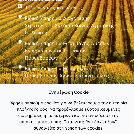
Τηλεφωνικός κατάλογος
Ειδική Υπηρεσία Διαχείρισης
Στρατηγικού Σχεδίου Κοινής Αγροτικής
Πολιτικής
Ειδική Υπηρεσία Εφαρμογής Άμεσων
Ενισχύσεων και Τομεακών
Παρεμβάσεων
Ειδική Υπηρεσία Εφαρμογής
Παρεμβάσεων Αγροτικής Ανάπτυξης
Ενημέρωση Cookie
Χρησιμοποιούμε cookies για να βελτιώσουμε την εμπειρία
πλοήγησής σας, να προβάλλουμε εξατομικευμένες
διαφημίσεις ή περιεχόμενο και να αναλύουμε την
Εθνικό Δίκτυο ΚΑΠ
επισκεψιμότητά μας. Πατώντας “Αποδοχή όλων”,
συναινείτε στη χρήση των cookies.