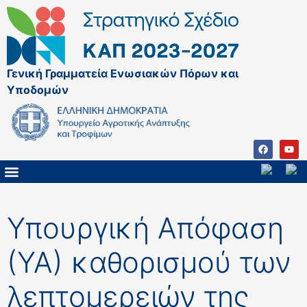
Γενική Γραμματεία Ενωσιακών Πόρων και
Υποδομών
ΚΑΠ ΜΕΤΑ ΤΟ 2027
ΔΙΑΧΕΙΡΙΣΤΙΚΗ ΑΡΧΗ & ΕΦ
ΣΣΚΑΠ 2023 – 2027
ΠΑΡΕΜΒΑΣΕΙΣ ΣΣΚΑΠ 2023-2027
ΕΘΝΙΚΟ ΔΙΚΤΥΟ ΚΑΠ
ΠΑΑ 2014-2022
Υπουργική Απόφαση
(ΥΑ) καθορισμού των
λεπτομερειών της