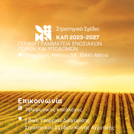
ΓΕΝΙΚΗ ΓΡΑΜΜΑΤΕΙΑ ΕΝΩΣΙΑΚΩΝ
ΠΟΡΩΝ ΚΑΙ ΥΠΟΔΟΜΩΝ
Λεωφόρος Αθηνών 58, 10441 Αθήνα
Επικοινωνία
Τηλεφωνικός κατάλογος
Ειδική Υπηρεσία Διαχείρισης
Στρατηγικού Σχεδίου Κοινής Αγροτικής