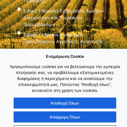
Πολιτικής
Ειδική Υπηρεσία Εφαρμογής Άμεσων
Ενισχύσεων και Τομεακών
Παρεμβάσεων
Ειδική Υπηρεσία Εφαρμογής
Παρεμβάσεων Αγροτικής Ανάπτυξης
Ενημέρωση Cookie
Χρησιμοποιούμε cookies για να βελτιώσουμε την εμπειρία
πλοήγησής σας, να προβάλλουμε εξατομικευμένες
διαφημίσεις ή περιεχόμενο και να αναλύουμε την
Εθνικό Δίκτυο ΚΑΠ
επισκεψιμότητά μας. Πατώντας “Αποδοχή όλων”,
συναινείτε στη χρήση των cookies.
Αποδοχή Όλων
Απόρριψη Όλων
Copyright © Γενική Γραμματεία Ενωσιακών Πόρων & Υποδομών
Κατασκευή ιστοσελίδας
λimeframe