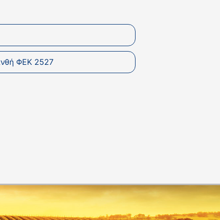
ανθή ΦΕΚ 2527