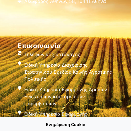
Λεωφόρος Αθηνών 58, 10441 Αθήνα
Επικοινωνία
Τηλεφωνικός κατάλογος
Ειδική Υπηρεσία Διαχείρισης
Στρατηγικού Σχεδίου Κοινής Αγροτικής
Πολιτικής
Ειδική Υπηρεσία Εφαρμογής Άμεσων
Ενισχύσεων και Τομεακών
Παρεμβάσεων
Ειδική Υπηρεσία Εφαρμογής
Παρεμβάσεων Αγροτικής Ανάπτυξης
Ενημέρωση Cookie