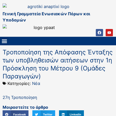
Γενική Γραμματεία Ενωσιακών Πόρων και
Υποδομών
ΚΑΠ ΜΕΤΑ ΤΟ 2027
ΔΙΑΧΕΙΡΙΣΤΙΚΗ ΑΡΧΗ & ΕΦ
ΣΣΚΑΠ 2023 – 2027
ΠΑΡΕΜΒΑΣΕΙΣ ΣΣΚΑΠ 2023-2027
ΕΘΝΙΚΟ ΔΙΚΤΥΟ ΚΑΠ
Τροποποίηση της Απόφασης Ένταξης
των υποβληθεισών αιτήσεων στην 1η
Πρόσκληση του Μέτρου 9 (Ομάδες
Παραγωγών)
Κατηγορίες:
Νέα
27η Τροποποίηση
Μοιραστείτε το άρθρο
Facebook
Twitter
LinkedIn