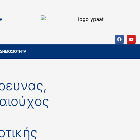
ν
ΔΗΜΟΣΙΟΤΗΤΑ
ρευνας,
καιούχος
οτικής