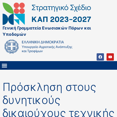
Γενική Γραμματεία Ενωσιακών Πόρων και
Υποδομών
ΚΑΠ ΜΕΤΑ ΤΟ 2027
ΔΙΑΧΕΙΡΙΣΤΙΚΗ ΑΡΧΗ & ΕΦ
ΣΣΚΑΠ 2023 – 2027
ΠΑΡΕΜΒΑΣΕΙΣ ΣΣΚΑΠ 2023-2027
ΕΘΝΙΚΟ ΔΙΚΤΥΟ ΚΑΠ
ΠΑΑ 2014-2022
Πρόσκληση στους
δυνητικούς
δικαιούχους τεχνικής