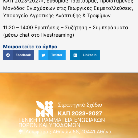
ΚΑΠ 2023-2027», Ευθύμιος Τσιατούρας, Προϊστάμενος
Μονάδας Ενισχύσεων στις Γεωργικές Εκμεταλλεύσεις,
Υπουργείο Αγροτικής Ανάπτυξης & Τροφίμων
11:20 – 14:00 Ερωτήσεις – Συζήτηση – Συμπεράσματα
(μέσω chat στο livestreaming)
Μοιραστείτε το άρθρο
Facebook
Twitter
LinkedIn
ΓΕΝΙΚΗ ΓΡΑΜΜΑΤΕΙΑ ΕΝΩΣΙΑΚΩΝ
ΠΟΡΩΝ ΚΑΙ ΥΠΟΔΟΜΩΝ
Λεωφόρος Αθηνών 58, 10441 Αθήνα