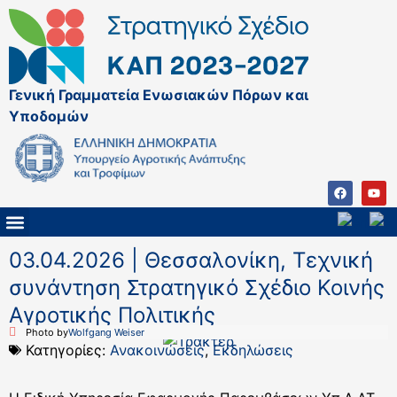
Γενική Γραμματεία Ενωσιακών Πόρων και
Υποδομών
ΚΑΠ ΜΕΤΑ ΤΟ 2027
ΔΙΑΧΕΙΡΙΣΤΙΚΗ ΑΡΧΗ & ΕΦ
ΣΣΚΑΠ 2023 – 2027
ΠΑΡΕΜΒΑΣΕΙΣ ΣΣΚΑΠ 2023-2027
ΕΘΝΙΚΟ ΔΙΚΤΥΟ ΚΑΠ
03.04.2026 | Θεσσαλονίκη, Τεχνική
συνάντηση Στρατηγικό Σχέδιο Κοινής
Αγροτικής Πολιτικής
Photo by
Wolfgang Weiser
Κατηγορίες:
Ανακοινώσεις
,
Εκδηλώσεις