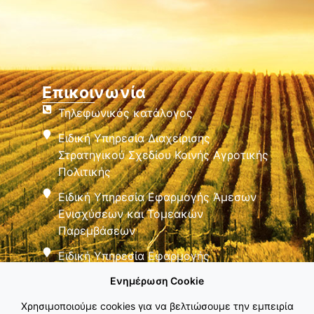
Επικοινωνία
Τηλεφωνικός κατάλογος
Ειδική Υπηρεσία Διαχείρισης
Στρατηγικού Σχεδίου Κοινής Αγροτικής
Πολιτικής
Ειδική Υπηρεσία Εφαρμογής Άμεσων
Ενισχύσεων και Τομεακών
Παρεμβάσεων
Ειδική Υπηρεσία Εφαρμογής
Παρεμβάσεων Αγροτικής Ανάπτυξης
Ενημέρωση Cookie
Χρησιμοποιούμε cookies για να βελτιώσουμε την εμπειρία