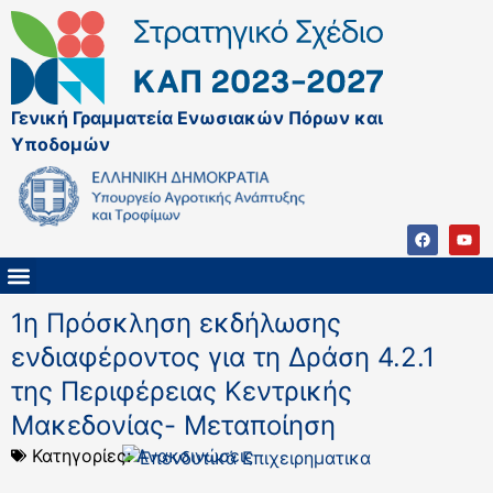
Γενική Γραμματεία Ενωσιακών Πόρων και
Υποδομών
ΚΑΠ ΜΕΤΑ ΤΟ 2027
ΔΙΑΧΕΙΡΙΣΤΙΚΗ ΑΡΧΗ & ΕΦ
ΣΣΚΑΠ 2023 – 2027
ΠΑΡΕΜΒΑΣΕΙΣ ΣΣΚΑΠ 2023-2027
ΕΘΝΙΚΟ ΔΙΚΤΥΟ ΚΑΠ
1η Πρόσκληση εκδήλωσης
ενδιαφέροντος για τη Δράση 4.2.1
της Περιφέρειας Κεντρικής
Μακεδονίας- Μεταποίηση
Κατηγορίες:
Ανακοινώσεις