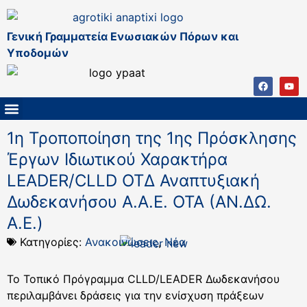
Γενική Γραμματεία Ενωσιακών Πόρων και
Υποδομών
ΚΑΠ ΜΕΤΑ ΤΟ 2027
ΔΙΑΧΕΙΡΙΣΤΙΚΗ ΑΡΧΗ & ΕΦ
ΣΣΚΑΠ 2023 – 2027
ΠΑΡΕΜΒΑΣΕΙΣ ΣΣΚΑΠ 2023-2027
ΕΘΝΙΚΟ ΔΙΚΤΥΟ ΚΑΠ
1η Τροποποίηση της 1ης Πρόσκλησης
Έργων Ιδιωτικού Χαρακτήρα
LEADER/CLLD ΟΤΔ Αναπτυξιακή
Δωδεκανήσου Α.Α.Ε. ΟΤΑ (ΑΝ.ΔΩ.
Α.Ε.)
Κατηγορίες:
Ανακοινώσεις
,
Νέα
Το Τοπικό Πρόγραμμα CLLD/LEADER Δωδεκανήσου
περιλαμβάνει δράσεις για την ενίσχυση πράξεων