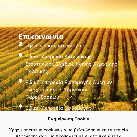
Επικοινωνία
Τηλεφωνικός κατάλογος
Ειδική Υπηρεσία Διαχείρισης
Στρατηγικού Σχεδίου Κοινής Αγροτικής
Πολιτικής
Ειδική Υπηρεσία Εφαρμογής Άμεσων
Ενισχύσεων και Τομεακών
Παρεμβάσεων
Ειδική Υπηρεσία Εφαρμογής
Παρεμβάσεων Αγροτικής Ανάπτυξης
Ενημέρωση Cookie
Χρησιμοποιούμε cookies για να βελτιώσουμε την εμπειρία
πλοήγησής σας, να προβάλλουμε εξατομικευμένες