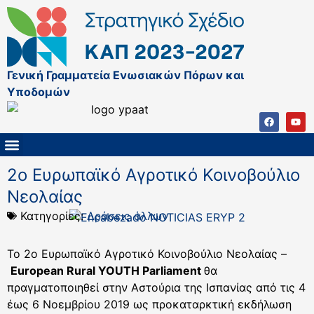
Γενική Γραμματεία Ενωσιακών Πόρων και
Υποδομών
ΚΑΠ ΜΕΤΑ ΤΟ 2027
ΔΙΑΧΕΙΡΙΣΤΙΚΗ ΑΡΧΗ & ΕΦ
ΣΣΚΑΠ 2023 – 2027
ΠΑΡΕΜΒΑΣΕΙΣ ΣΣΚΑΠ 2023-2027
ΕΘΝΙΚΟ ΔΙΚΤΥΟ ΚΑΠ
2ο Ευρωπαϊκό Αγροτικό Κοινοβούλιο
Νεολαίας
Κατηγορίες:
Δράσεις άλλων
Το 2ο Ευρωπαϊκό Αγροτικό Κοινοβούλιο Νεολαίας –
European Rural YOUTH Parliament
θα
πραγματοποιηθεί στην Αστούρια της Ισπανίας από τις 4
έως 6 Νοεμβρίου 2019 ως προκαταρκτική εκδήλωση