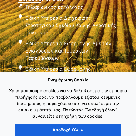
Τηλεφωνικός κατάλογος
Ειδική Υπηρεσία Διαχείρισης
Στρατηγικού Σχεδίου Κοινής Αγροτικής
Πολιτικής
Ειδική Υπηρεσία Εφαρμογής Άμεσων
Ενισχύσεων και Τομεακών
Παρεμβάσεων
Ειδική Υπηρεσία Εφαρμογής
Παρεμβάσεων Αγροτικής Ανάπτυξης
Ενημέρωση Cookie
Χρησιμοποιούμε cookies για να βελτιώσουμε την εμπειρία
πλοήγησής σας, να προβάλλουμε εξατομικευμένες
διαφημίσεις ή περιεχόμενο και να αναλύουμε την
επισκεψιμότητά μας. Πατώντας “Αποδοχή όλων”,
συναινείτε στη χρήση των cookies.
Εθνικό Δίκτυο ΚΑΠ
Αποδοχή Όλων