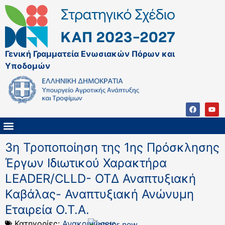
Γενική Γραμματεία Ενωσιακών Πόρων και
Υποδομών
ΚΑΠ ΜΕΤΑ ΤΟ 2027
ΔΙΑΧΕΙΡΙΣΤΙΚΗ ΑΡΧΗ & ΕΦ
ΣΣΚΑΠ 2023 – 2027
ΠΑΡΕΜΒΑΣΕΙΣ ΣΣΚΑΠ 2023-2027
ΕΘΝΙΚΟ ΔΙΚΤΥΟ ΚΑΠ
3η Τροποποίηση της 1ης Πρόσκλησης
Έργων Ιδιωτικού Χαρακτήρα
LEADER/CLLD- ΟΤΔ Αναπτυξιακή
Καβάλας- Αναπτυξιακή Ανώνυμη
Εταιρεία Ο.Τ.Α.
Κατηγορίες:
Ανακοινώσεις