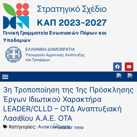
Γενική Γραμματεία Ενωσιακών Πόρων και
Υποδομών
ΚΑΠ ΜΕΤΑ ΤΟ 2027
ΔΙΑΧΕΙΡΙΣΤΙΚΗ ΑΡΧΗ & ΕΦ
ΣΣΚΑΠ 2023 – 2027
ΠΑΡΕΜΒΑΣΕΙΣ ΣΣΚΑΠ 2023-2027
ΕΘΝΙΚΟ ΔΙΚΤΥΟ ΚΑΠ
3η Τροποποίηση της 1ης Πρόσκλησης
Έργων Ιδιωτικού Χαρακτήρα
LEADER/CLLD – ΟΤΔ Αναπτυξιακή
Λασιθίου Α.Α.Ε. ΟΤΑ
Κατηγορίες:
Ανακοινώσεις