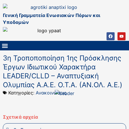
Γενική Γραμματεία Ενωσιακών Πόρων και
Υποδομών
ΚΑΠ ΜΕΤΑ ΤΟ 2027
ΔΙΑΧΕΙΡΙΣΤΙΚΗ ΑΡΧΗ & ΕΦ
ΣΣΚΑΠ 2023 – 2027
ΠΑΡΕΜΒΑΣΕΙΣ ΣΣΚΑΠ 2023-2027
ΕΘΝΙΚΟ ΔΙΚΤΥΟ ΚΑΠ
3η Τροποποποίηση 1ης Πρόσκλησης
Έργων Ιδιωτικού Χαρακτήρα
LEADER/CLLD – Αναπτυξιακή
Ολυμπίας Α.Α.Ε. Ο.Τ.Α. (ΑΝ.ΟΛ. Α.Ε.)
Κατηγορίες:
Ανακοινώσεις
Σχετικά αρχεία