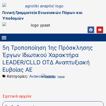
Γενική Γραμματεία Ενωσιακών Πόρων και
Υποδομών
ΚΑΠ ΜΕΤΑ ΤΟ 2027
ΔΙΑΧΕΙΡΙΣΤΙΚΗ ΑΡΧΗ & ΕΦ
ΣΣΚΑΠ 2023 – 2027
ΠΑΡΕΜΒΑΣΕΙΣ ΣΣΚΑΠ 2023-2027
ΕΘΝΙΚΟ ΔΙΚΤΥΟ ΚΑΠ
5η Τροποποίηση 1ης Πρόσκλησης
Έργων Ιδιωτικού Χαρακτήρα
LEADER/CLLD ΟΤΔ Αναπτυξιακή
Ευβοίας ΑΕ
Κατηγορίες:
Ανακοινώσεις
Σχετικά αρχεία