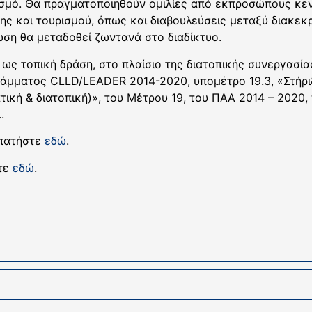
ισμό. Θα πραγματοποιηθούν ομιλίες από εκπροσώπους κε
ς και τουρισμού, όπως και διαβουλεύσεις μεταξύ διακεκρ
ωση θα μεταδοθεί ζωντανά στο διαδίκτυο.
 ως τοπική δράση, στο πλαίσιο της διατοπικής συνεργασ
άμματος CLLD/LEADER 2014-2020, υπομέτρο 19.3, «Στήριξ
ική & διατοπική)», του Μέτρου 19, του ΠΑΑ 2014 – 2020, 
.
 πατήστε
εδώ
.
στε
εδώ
.