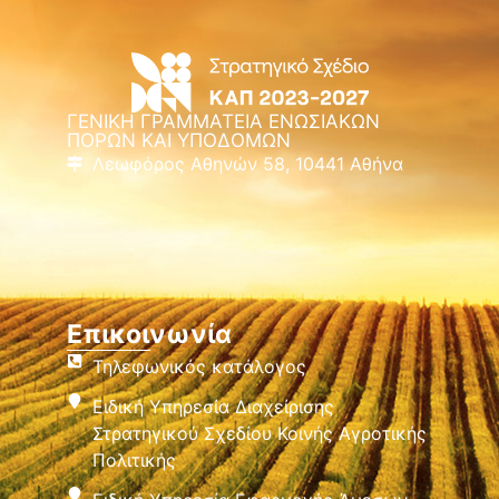
ΓΕΝΙΚΗ ΓΡΑΜΜΑΤΕΙΑ ΕΝΩΣΙΑΚΩΝ
ΠΟΡΩΝ ΚΑΙ ΥΠΟΔΟΜΩΝ
Λεωφόρος Αθηνών 58, 10441 Αθήνα
Επικοινωνία
Τηλεφωνικός κατάλογος
Ειδική Υπηρεσία Διαχείρισης
Στρατηγικού Σχεδίου Κοινής Αγροτικής
Πολιτικής