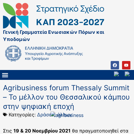
Γενική Γραμματεία Ενωσιακών Πόρων και
Υποδομών
ΚΑΠ ΜΕΤΑ ΤΟ 2027
ΔΙΑΧΕΙΡΙΣΤΙΚΗ ΑΡΧΗ & ΕΦ
ΣΣΚΑΠ 2023 – 2027
ΠΑΡΕΜΒΑΣΕΙΣ ΣΣΚΑΠ 2023-2027
ΕΘΝΙΚΟ ΔΙΚΤΥΟ ΚΑΠ
ΠΑΑ 2014-2022
Agribusiness forum Thessaly Summit
– Το μέλλον του Θεσσαλικού κάμπου
στην ψηφιακή εποχή
Κατηγορίες:
Δράσεις άλλων
Στις
19 & 20 Νοεμβρίου 2021
θα πραγματοποιηθεί στα