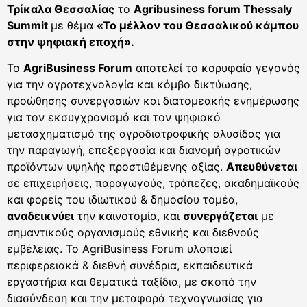
Τρίκαλα Θεσσαλίας
το
Agribusiness
forum
Thessaly
Summit
με θέμα
«Το μέλλον του Θεσσαλικού κάμπου
στην ψηφιακή εποχή».
Το
AgriBusiness Forum
αποτελεί τo κορυφαίo γεγονός
για την αγροτεχνολογία και κόμβο δικτύωσης,
προώθησης συνεργασιών και διατομεακής ενημέρωσης
για τον εκσυγχρονισμό και τον ψηφιακό
μετασχηματισμό της αγροδιατροφικής αλυσίδας για
την παραγωγή, επεξεργασία και διανομή αγροτικών
προϊόντων υψηλής προστιθέμενης αξίας.
Απευθύνεται
σε επιχειρήσεις, παραγωγούς, τράπεζες, ακαδημαϊκούς
και φορείς του ιδιωτικού & δημοσίου τομέα,
αναδεικνύει
την καινοτομία, και
συνεργάζεται
με
σημαντικούς οργανισμούς εθνικής και διεθνούς
εμβέλειας. Το AgriBusiness Forum υλοποιεί
περιφερειακά & διεθνή συνέδρια, εκπαιδευτικά
εργαστήρια και θεματικά ταξίδια, με σκοπό την
διασύνδεση και την μεταφορά τεχνογνωσίας για