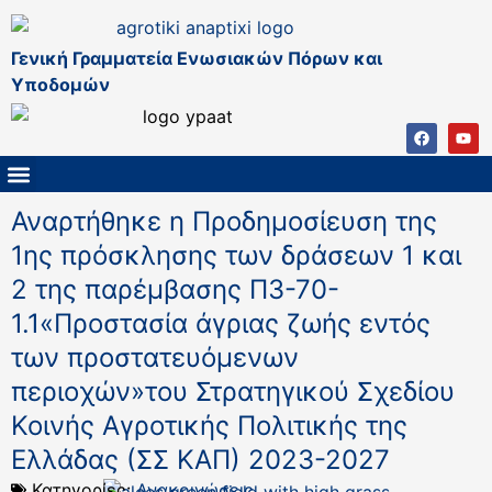
Γενική Γραμματεία Ενωσιακών Πόρων και
Υποδομών
ΚΑΠ ΜΕΤΑ ΤΟ 2027
ΔΙΑΧΕΙΡΙΣΤΙΚΗ ΑΡΧΗ & ΕΦ
ΣΣΚΑΠ 2023 – 2027
ΠΑΡΕΜΒΑΣΕΙΣ ΣΣΚΑΠ 2023-2027
ΕΘΝΙΚΟ ΔΙΚΤΥΟ ΚΑΠ
Αναρτήθηκε η Προδημοσίευση της
1ης πρόσκλησης των δράσεων 1 και
2 της παρέμβασης Π3-70-
1.1«Προστασία άγριας ζωής εντός
των προστατευόμενων
περιοχών»του Στρατηγικού Σχεδίου
Κοινής Αγροτικής Πολιτικής της
Ελλάδας (ΣΣ ΚΑΠ) 2023-2027
Κατηγορίες:
Ανακοινώσεις