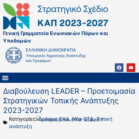
Γενική Γραμματεία Ενωσιακών Πόρων και
Υποδομών
ΚΑΠ ΜΕΤΑ ΤΟ 2027
ΔΙΑΧΕΙΡΙΣΤΙΚΗ ΑΡΧΗ & ΕΦ
ΣΣΚΑΠ 2023 – 2027
ΠΑΡΕΜΒΑΣΕΙΣ ΣΣΚΑΠ 2023-2027
ΕΘΝΙΚΟ ΔΙΚΤΥΟ ΚΑΠ
Διαβούλευση LEADER – Προετοιμασία
Στρατηγικών Τοπικής Ανάπτυξης
2023-2027
Κατηγορίες:
Δράσεις ΕΑΔ
,
Νέα ΟΤΔ
,
Τοπική
ανάπτυξη