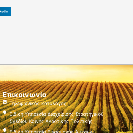
kedIn
Επικοινωνία
Τηλεφωνικός κατάλογος
Ειδική Υπηρεσία Διαχείρισης Στρατηγικού
Σχεδίου Κοινής Αγροτικής Πολιτικής
Ειδική Υπηρεσία Εφαρμογής Άμεσων