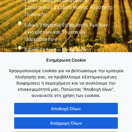
Στρατηγικού Σχεδίου Κοινής Αγροτικής
Πολιτικής
Ειδική Υπηρεσία Εφαρμογής Άμεσων
Ενισχύσεων και Τομεακών
Παρεμβάσεων
Ειδική Υπηρεσία Εφαρμογής
Παρεμβάσεων Αγροτικής Ανάπτυξης
Ενημέρωση Cookie
Χρησιμοποιούμε cookies για να βελτιώσουμε την εμπειρία
πλοήγησής σας, να προβάλλουμε εξατομικευμένες
διαφημίσεις ή περιεχόμενο και να αναλύουμε την
επισκεψιμότητά μας. Πατώντας “Αποδοχή όλων”,
συναινείτε στη χρήση των cookies.
Εθνικό Δίκτυο ΚΑΠ
Αποδοχή Όλων
Απόρριψη Όλων