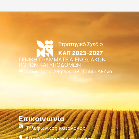
ΓΕΝΙΚΗ ΓΡΑΜΜΑΤΕΙΑ ΕΝΩΣΙΑΚΩΝ
ΠΟΡΩΝ ΚΑΙ ΥΠΟΔΟΜΩΝ
Λεωφόρος Αθηνών 58, 10441 Αθήνα
Επικοινωνία
Τηλεφωνικός κατάλογος
Ειδική Υπηρεσία Διαχείρισης