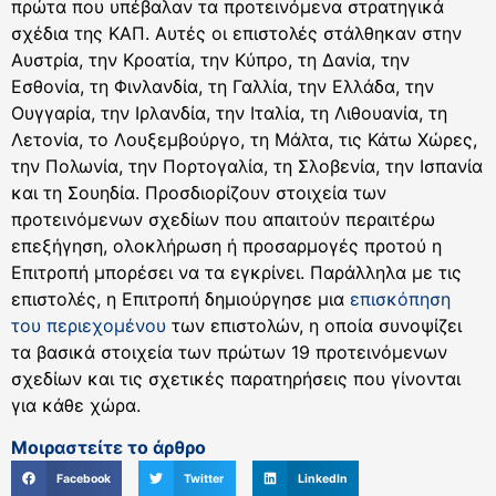
πρώτα που υπέβαλαν τα προτεινόμενα στρατηγικά
σχέδια της ΚΑΠ. Αυτές οι επιστολές στάλθηκαν στην
Αυστρία, την Κροατία, την Κύπρο, τη Δανία, την
Εσθονία, τη Φινλανδία, τη Γαλλία, την Ελλάδα, την
Ουγγαρία, την Ιρλανδία, την Ιταλία, τη Λιθουανία, τη
Λετονία, το Λουξεμβούργο, τη Μάλτα, τις Κάτω Χώρες,
την Πολωνία, την Πορτογαλία, τη Σλοβενία, την Ισπανία
και τη Σουηδία. Προσδιορίζουν στοιχεία των
προτεινόμενων σχεδίων που απαιτούν περαιτέρω
επεξήγηση, ολοκλήρωση ή προσαρμογές προτού η
Επιτροπή μπορέσει να τα εγκρίνει. Παράλληλα με τις
επιστολές, η Επιτροπή δημιούργησε μια
επισκόπηση
του περιεχομένου
των επιστολών, η οποία συνοψίζει
τα βασικά στοιχεία των πρώτων 19 προτεινόμενων
σχεδίων και τις σχετικές παρατηρήσεις που γίνονται
για κάθε χώρα.
Μοιραστείτε το άρθρο
Facebook
Twitter
LinkedIn