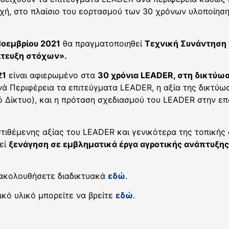
οχή, στο πλαίσιο του εορτασμού των 30 χρόνων υλοποίησ
οεμβρίου 2021
θα πραγματοποιηθεί
Τεχνική Συνάντηση
ίτευξη στόχων».
21
είναι αφιερωμένο στα
30 χρόνια LEADER, στη δικτύωσ
ά Περιφέρεια τα επιτεύγματα LEADER, η αξία της δικτύω
ό Δίκτυο), και η πρόταση σχεδιασμού του LEADER στην ε
στιθέμενης αξίας του LEADER και γενικότερα της τοπικής
εί
ξενάγηση σε εμβληματικά έργα αγροτικής ανάπτυξης
ρακολουθήσετε διαδικτυακά
εδώ
.
ικό υλικό μπορείτε να βρείτε
εδώ
.