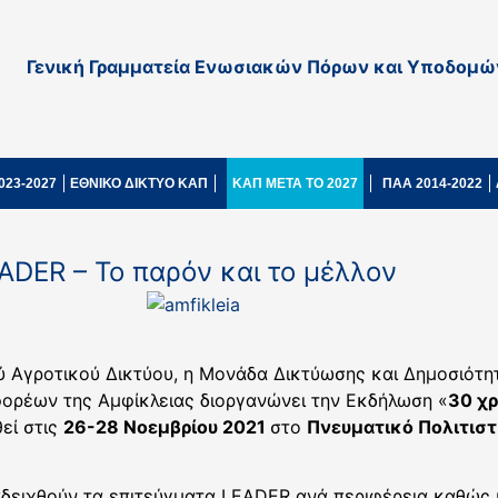
Γενική Γραμματεία Ενωσιακών Πόρων και Υποδομώ
023-2027
ΕΘΝΙΚΟ ΔΙΚΤΥΟ ΚΑΠ
ΚΑΠ ΜΕΤΑ ΤΟ 2027
ΠΑΑ 2014-2022
ADER – Το παρόν και το μέλλον
ού Αγροτικού Δικτύου, η Μονάδα Δικτύωσης και Δημοσιότη
ορέων της Αμφίκλειας διοργανώνει την Εκδήλωση «
30 χρ
εί στις
26-28 Νοεμβρίου
2021
στο
Πνευματικό Πολιτισ
αδειχθούν τα επιτεύγματα LEADER ανά περιφέρεια καθώς 