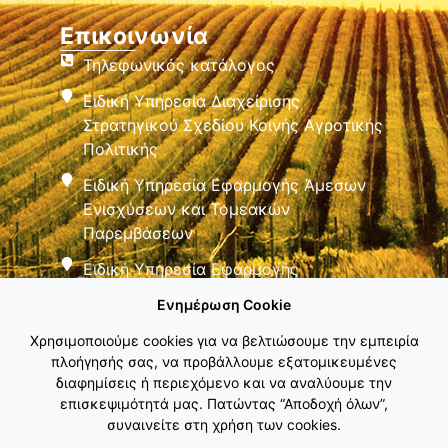
Επικοινωνία
Τηλεφωνικός κατάλογος
Ειδική Υπηρεσία Διαχείρισης
Στρατηγικού Σχεδίου Κοινής Αγροτικής
Πολιτικής
Ειδική Υπηρεσία Εφαρμογής Άμεσων
Ενισχύσεων και Τομεακών
Παρεμβάσεων
Ειδική Υπηρεσία Εφαρμογής
Παρεμβάσεων Αγροτικής Ανάπτυξης
Ενημέρωση Cookie
Χρησιμοποιούμε cookies για να βελτιώσουμε την εμπειρία
πλοήγησής σας, να προβάλλουμε εξατομικευμένες
διαφημίσεις ή περιεχόμενο και να αναλύουμε την
επισκεψιμότητά μας. Πατώντας “Αποδοχή όλων”,
συναινείτε στη χρήση των cookies.
Εθνικό Δίκτυο ΚΑΠ