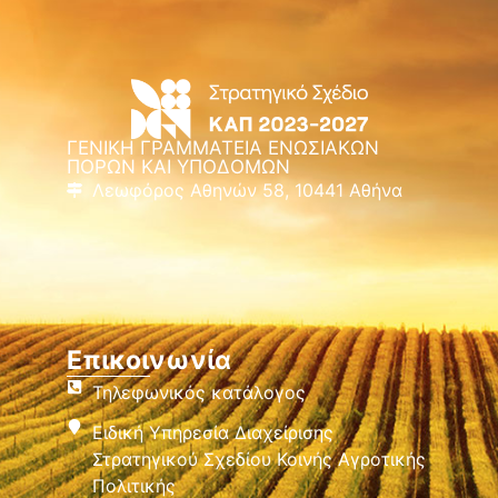
ΓΕΝΙΚΗ ΓΡΑΜΜΑΤΕΙΑ ΕΝΩΣΙΑΚΩΝ
ΠΟΡΩΝ ΚΑΙ ΥΠΟΔΟΜΩΝ
Λεωφόρος Αθηνών 58, 10441 Αθήνα
Επικοινωνία
Τηλεφωνικός κατάλογος
Ειδική Υπηρεσία Διαχείρισης
Στρατηγικού Σχεδίου Κοινής Αγροτικής
Πολιτικής