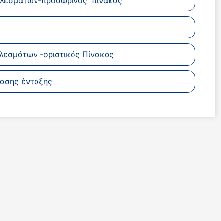
λεσμάτων-προσωρινός ΄πίνακας
λεσμάτων -οριστικός Πίνακας
ασης ένταξης