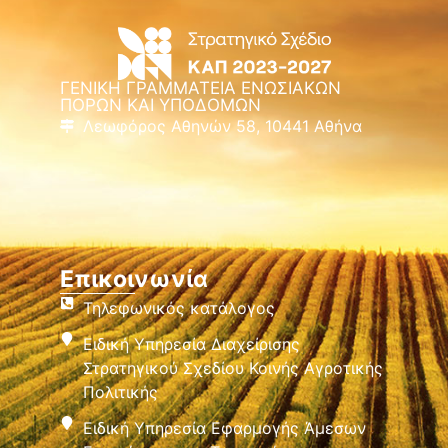
ΓΕΝΙΚΗ ΓΡΑΜΜΑΤΕΙΑ ΕΝΩΣΙΑΚΩΝ
ΠΟΡΩΝ ΚΑΙ ΥΠΟΔΟΜΩΝ
Λεωφόρος Αθηνών 58, 10441 Αθήνα
Επικοινωνία
Τηλεφωνικός κατάλογος
Ειδική Υπηρεσία Διαχείρισης
Στρατηγικού Σχεδίου Κοινής Αγροτικής
Πολιτικής
Ειδική Υπηρεσία Εφαρμογής Άμεσων