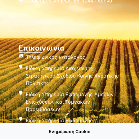
Λεωφόρος Αθηνών 58, 10441 Αθήνα
Επικοινωνία
Τηλεφωνικός κατάλογος
Ειδική Υπηρεσία Διαχείρισης
Στρατηγικού Σχεδίου Κοινής Αγροτικής
Πολιτικής
Ειδική Υπηρεσία Εφαρμογής Άμεσων
Ενισχύσεων και Τομεακών
Παρεμβάσεων
Ειδική Υπηρεσία Εφαρμογής
Παρεμβάσεων Αγροτικής Ανάπτυξης
Ενημέρωση Cookie