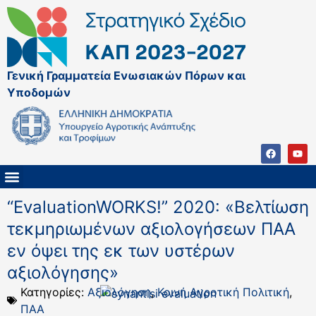
Γενική Γραμματεία Ενωσιακών Πόρων και
Υποδομών
ΚΑΠ ΜΕΤΑ ΤΟ 2027
ΔΙΑΧΕΙΡΙΣΤΙΚΗ ΑΡΧΗ & ΕΦ
ΣΣΚΑΠ 2023 – 2027
ΠΑΡΕΜΒΑΣΕΙΣ ΣΣΚΑΠ 2023-2027
ΕΘΝΙΚΟ ΔΙΚΤΥΟ ΚΑΠ
“EvaluationWORKS!” 2020: «Βελτίωση
τεκμηριωμένων αξιολογήσεων ΠΑΑ
εν όψει της εκ των υστέρων
αξιολόγησης»
Κατηγορίες:
Αξιολόγηση
,
Κοινή Αγροτική Πολιτική
,
ΠΑΑ