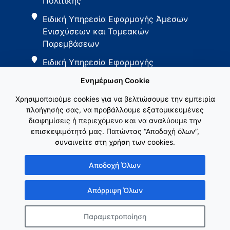
Πολιτικής
Ειδική Υπηρεσία Εφαρμογής Άμεσων
Ενισχύσεων και Τομεακών
Παρεμβάσεων
Ειδική Υπηρεσία Εφαρμογής
Παρεμβάσεων Αγροτικής Ανάπτυξης
Ενημέρωση Cookie
Χρησιμοποιούμε cookies για να βελτιώσουμε την εμπειρία
πλοήγησής σας, να προβάλλουμε εξατομικευμένες
διαφημίσεις ή περιεχόμενο και να αναλύουμε την
επισκεψιμότητά μας. Πατώντας “Αποδοχή όλων”,
συναινείτε στη χρήση των cookies.
Εθνικό Δίκτυο ΚΑΠ
Αποδοχή Όλων
Απόρριψη Όλων
Παραμετροποίηση
Copyright © Γενική Γραμματεία Ενωσιακών Πόρων & Υποδομών
Κατασκευή ιστοσελίδας
λimeframe