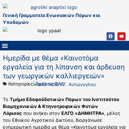
Γενική Γραμματεία Ενωσιακών Πόρων και
Υποδομών
ΚΑΠ ΜΕΤΑ ΤΟ 2027
ΔΙΑΧΕΙΡΙΣΤΙΚΗ ΑΡΧΗ & ΕΦ
ΣΣΚΑΠ 2023 – 2027
ΠΑΡΕΜΒΑΣΕΙΣ ΣΣΚΑΠ 2023-2027
ΕΘΝΙΚΟ ΔΙΚΤΥΟ ΚΑΠ
Hμερίδα με θέμα «Καινοτόμα
εργαλεία για τη λίπανση και άρδευση
των γεωργικών καλλιεργειών»
Κατηγορίες:
Δράσεις ΕΑΔ
Το
Τμήμα Εδαφοϋδατικών Πόρων του Ινστιτούτου
Βιομηχανικών & Κτηνοτροφικών Φυτών
Λάρισας
που ανήκει στον
ΕΛΓΟ «ΔΗΜΗΤΡΑ»
, μέλος
του Εθνικού Αγροτικού Δικτύου, διοργάνωσε
ενημερωτική ημερίδα με θέμα «Καινοτόμα εργαλεία για