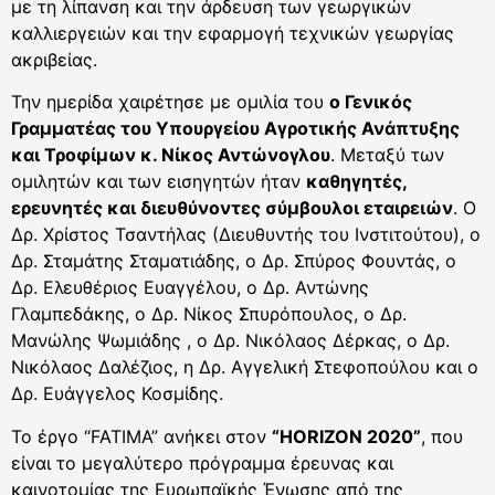
με τη λίπανση και την άρδευση των γεωργικών
καλλιεργειών και την εφαρμογή τεχνικών γεωργίας
ακριβείας.
Την ημερίδα χαιρέτησε με ομιλία του
ο Γενικός
Γραμματέας του Υπουργείου Αγροτικής Ανάπτυξης
και Τροφίμων κ. Νίκος Αντώνογλου
. Μεταξύ των
ομιλητών και των εισηγητών ήταν
καθηγητές,
ερευνητές και διευθύνοντες σύμβουλοι εταιρειών
. Ο
Δρ. Χρίστος Τσαντήλας (Διευθυντής του Ινστιτούτου), ο
Δρ. Σταμάτης Σταματιάδης, ο Δρ. Σπύρος Φουντάς, ο
Δρ. Ελευθέριος Ευαγγέλου, ο Δρ. Αντώνης
Γλαμπεδάκης, ο Δρ. Νίκος Σπυρόπουλος, ο Δρ.
Μανώλης Ψωμιάδης , ο Δρ. Νικόλαος Δέρκας, ο Δρ.
Νικόλαος Δαλέζιος, η Δρ. Αγγελική Στεφοπούλου και ο
Δρ. Ευάγγελος Κοσμίδης.
Το έργο “FATIMA” ανήκει στον
“HORIZON 2020”
, που
είναι το μεγαλύτερο πρόγραμμα έρευνας και
καινοτομίας της Ευρωπαϊκής Ένωσης από της