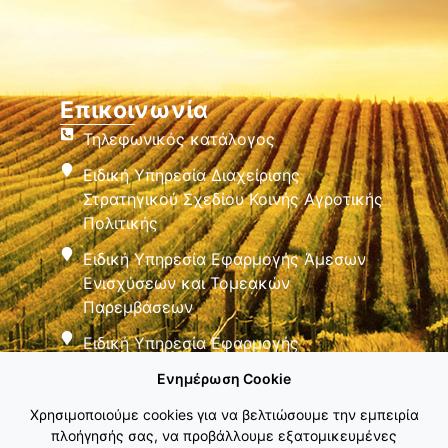
Επικοινωνία
Τηλεφωνικός κατάλογος
Ειδική Υπηρεσία Διαχείρισης
Στρατηγικού Σχεδίου Κοινής Αγροτικής
Πολιτικής
Ειδική Υπηρεσία Εφαρμογής Άμεσων
Ενισχύσεων και Τομεακών
Παρεμβάσεων
Ειδική Υπηρεσία Εφαρμογής
Παρεμβάσεων Αγροτικής Ανάπτυξης
Ενημέρωση Cookie
Χρησιμοποιούμε cookies για να βελτιώσουμε την εμπειρία
πλοήγησής σας, να προβάλλουμε εξατομικευμένες