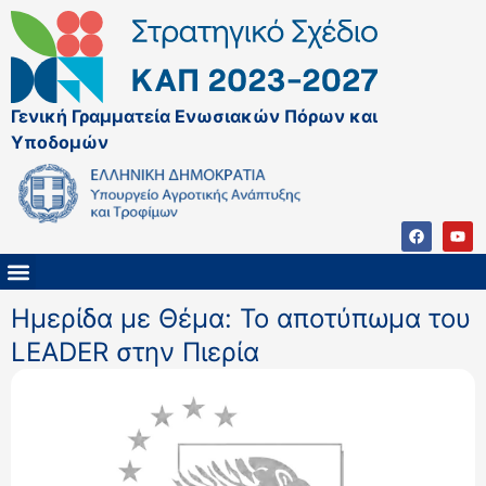
Γενική Γραμματεία Ενωσιακών Πόρων και
Υποδομών
ΚΑΠ ΜΕΤΑ ΤΟ 2027
ΔΙΑΧΕΙΡΙΣΤΙΚΗ ΑΡΧΗ & ΕΦ
ΣΣΚΑΠ 2023 – 2027
ΠΑΡΕΜΒΑΣΕΙΣ ΣΣΚΑΠ 2023-2027
ΕΘΝΙΚΟ ΔΙΚΤΥΟ ΚΑΠ
ΠΑΑ 2014-2022
Ημερίδα με Θέμα: Το αποτύπωμα του
LEADER στην Πιερία