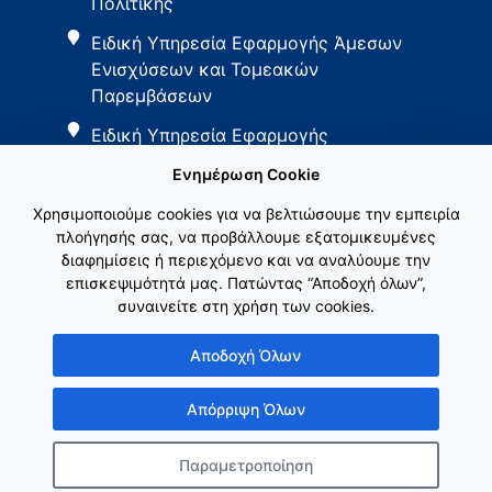
Πολιτικής
Ειδική Υπηρεσία Εφαρμογής Άμεσων
Ενισχύσεων και Τομεακών
Παρεμβάσεων
Ειδική Υπηρεσία Εφαρμογής
Παρεμβάσεων Αγροτικής Ανάπτυξης
Ενημέρωση Cookie
Χρησιμοποιούμε cookies για να βελτιώσουμε την εμπειρία
πλοήγησής σας, να προβάλλουμε εξατομικευμένες
διαφημίσεις ή περιεχόμενο και να αναλύουμε την
επισκεψιμότητά μας. Πατώντας “Αποδοχή όλων”,
συναινείτε στη χρήση των cookies.
Εθνικό Δίκτυο ΚΑΠ
Αποδοχή Όλων
Απόρριψη Όλων
Παραμετροποίηση
Copyright © Γενική Γραμματεία Ενωσιακών Πόρων & Υποδομών
Κατασκευή ιστοσελίδας
λimeframe