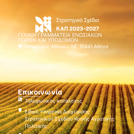
ΓΕΝΙΚΗ ΓΡΑΜΜΑΤΕΙΑ ΕΝΩΣΙΑΚΩΝ
ΠΟΡΩΝ ΚΑΙ ΥΠΟΔΟΜΩΝ
Λεωφόρος Αθηνών 58, 10441 Αθήνα
Επικοινωνία
Τηλεφωνικός κατάλογος
Ειδική Υπηρεσία Διαχείρισης
Στρατηγικού Σχεδίου Κοινής Αγροτικής
Πολιτικής