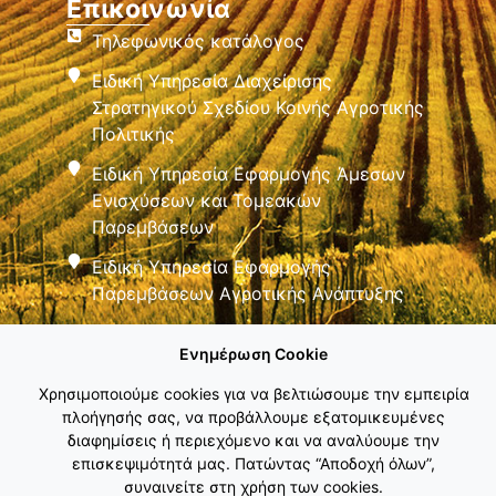
Επικοινωνία
Τηλεφωνικός κατάλογος
Ειδική Υπηρεσία Διαχείρισης
Στρατηγικού Σχεδίου Κοινής Αγροτικής
Πολιτικής
Ειδική Υπηρεσία Εφαρμογής Άμεσων
Ενισχύσεων και Τομεακών
Παρεμβάσεων
Ειδική Υπηρεσία Εφαρμογής
Παρεμβάσεων Αγροτικής Ανάπτυξης
Ενημέρωση Cookie
Χρησιμοποιούμε cookies για να βελτιώσουμε την εμπειρία
πλοήγησής σας, να προβάλλουμε εξατομικευμένες
διαφημίσεις ή περιεχόμενο και να αναλύουμε την
Εθνικό Δίκτυο ΚΑΠ
επισκεψιμότητά μας. Πατώντας “Αποδοχή όλων”,
συναινείτε στη χρήση των cookies.