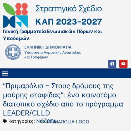
Γενική Γραμματεία Ενωσιακών Πόρων και
Υποδομών
ΚΑΠ ΜΕΤΑ ΤΟ 2027
ΔΙΑΧΕΙΡΙΣΤΙΚΗ ΑΡΧΗ & ΕΦ
ΣΣΚΑΠ 2023 – 2027
ΠΑΡΕΜΒΑΣΕΙΣ ΣΣΚΑΠ 2023-2027
ΕΘΝΙΚΟ ΔΙΚΤΥΟ ΚΑΠ
“Πριμαρόλια – Στους δρόμους της
μαύρης σταφίδας”: ένα καινοτόμο
διατοπικό σχέδιο από το πρόγραμμα
LEADER/CLLD
Κατηγορίες:
Νέα ΟΤΔ