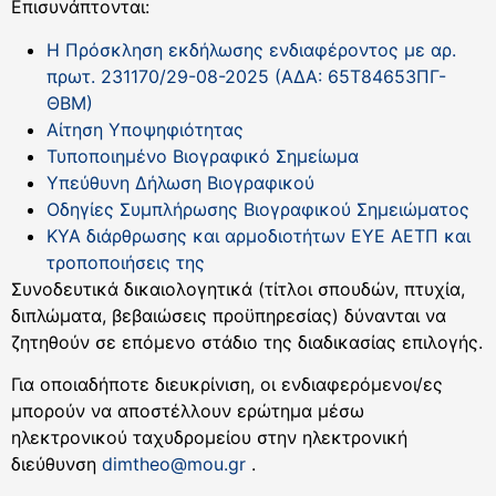
Επισυνάπτονται:
Η Πρόσκληση εκδήλωσης ενδιαφέροντος με αρ.
πρωτ. 231170/29-08-2025 (ΑΔΑ: 65Τ84653ΠΓ-
ΘΒΜ)
Αίτηση Υποψηφιότητας
Τυποποιημένο Βιογραφικό Σημείωμα
Υπεύθυνη Δήλωση Βιογραφικού
Οδηγίες Συμπλήρωσης Βιογραφικού Σημειώματος
ΚΥΑ διάρθρωσης και αρμοδιοτήτων ΕΥΕ ΑΕΤΠ και
τροποποιήσεις της
Συνοδευτικά δικαιολογητικά (τίτλοι σπουδών, πτυχία,
διπλώματα, βεβαιώσεις προϋπηρεσίας) δύνανται να
ζητηθούν σε επόμενο στάδιο της διαδικασίας επιλογής.
Για οποιαδήποτε διευκρίνιση, οι ενδιαφερόμενοι/ες
μπορούν να αποστέλλουν ερώτημα μέσω
ηλεκτρονικού ταχυδρομείου στην ηλεκτρονική
διεύθυνση
dimtheo@mou.gr
.