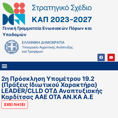
Γενική Γραμματεία Ενωσιακών Πόρων και
Υποδομών
ΚΑΠ ΜΕΤΑ ΤΟ 2027
ΔΙΑΧΕΙΡΙΣΤΙΚΗ ΑΡΧΗ & ΕΦ
ΣΣΚΑΠ 2023 – 2027
ΠΑΡΕΜΒΑΣΕΙΣ ΣΣΚΑΠ 2023-2027
ΕΘΝΙΚΟ ΔΙΚΤΥΟ ΚΑΠ
2η Πρόσκληση Υπομέτρου 19.2
(Πράξεις Ιδιωτικού Χαρακτήρα)
LEADER/CLLD ΟΤΔ Αναπτυξιακής
Καρδίτσας ΑΑΕ ΟΤΑ ΑΝ.ΚΑ Α.Ε
ΕΧΕΙ ΛΗΞΕΙ