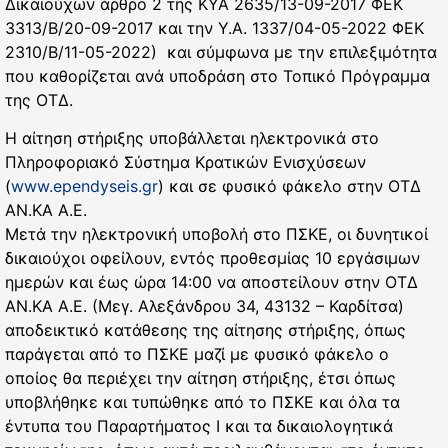
Δικαιούχων άρθρο 2 της ΚΥΑ 2635/13-09-2017 ΦΕΚ
3313/Β/20-09-2017 και την Υ.Α. 1337/04-05-2022 ΦΕΚ
2310/Β/11-05-2022) και σύμφωνα με την επιλεξιμότητα
που καθορίζεται ανά υποδράση στο Τοπικό Πρόγραμμα
της ΟΤΔ.
Η αίτηση στήριξης υποβάλλεται ηλεκτρονικά στο
Πληροφοριακό Σύστημα Κρατικών Ενισχύσεων
(
www.ependyseis.gr
) και σε φυσικό φάκελο στην ΟΤΔ
ΑΝ.ΚΑ Α.Ε.
Μετά την ηλεκτρονική υποβολή στο ΠΣΚΕ, οι δυνητικοί
δικαιούχοι οφείλουν, εντός προθεσμίας 10 εργάσιμων
ημερών και έως ώρα 14:00 να αποστείλουν στην ΟΤΔ
ΑΝ.ΚΑ Α.Ε. (Μεγ. Αλεξάνδρου 34, 43132 – Καρδίτσα)
αποδεικτικό κατάθεσης της αίτησης στήριξης, όπως
παράγεται από το ΠΣΚΕ μαζί με φυσικό φάκελο ο
οποίος θα περιέχει την αίτηση στήριξης, έτσι όπως
υποβλήθηκε και τυπώθηκε από το ΠΣΚΕ και όλα τα
έντυπα του Παραρτήματος Ι και τα δικαιολογητικά