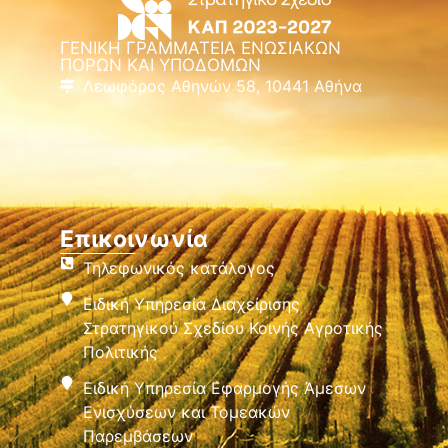
ΓΕΝΙΚΗ ΓΡΑΜΜΑΤΕΙΑ ΕΝΩΣΙΑΚΩΝ
ΠΟΡΩΝ ΚΑΙ ΥΠΟΔΟΜΩΝ
Λεωφόρος Αθηνών 58, 10441 Αθήνα
Επικοινωνία
Τηλεφωνικός κατάλογος
Ειδική Υπηρεσία Διαχείρισης
Στρατηγικού Σχεδίου Κοινής Αγροτικής
Πολιτικής
Ειδική Υπηρεσία Εφαρμογής Άμεσων
Ενισχύσεων και Τομεακών
Παρεμβάσεων