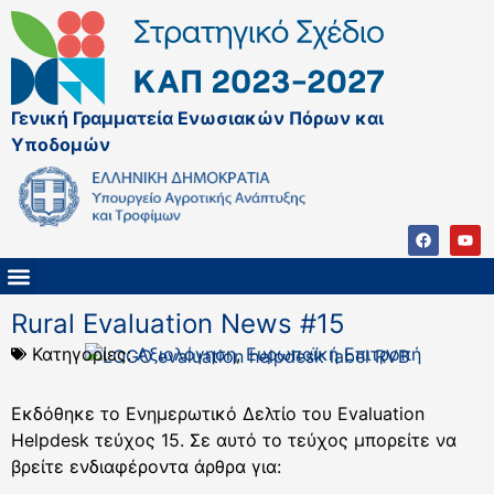
Γενική Γραμματεία Ενωσιακών Πόρων και
Υποδομών
ΚΑΠ ΜΕΤΑ ΤΟ 2027
ΔΙΑΧΕΙΡΙΣΤΙΚΗ ΑΡΧΗ & ΕΦ
ΣΣΚΑΠ 2023 – 2027
ΠΑΡΕΜΒΑΣΕΙΣ ΣΣΚΑΠ 2023-2027
ΕΘΝΙΚΟ ΔΙΚΤΥΟ ΚΑΠ
Rural Evaluation News #15
Κατηγορίες:
Αξιολόγηση
,
Ευρωπαϊκή Επιτροπή
Εκδόθηκε το Ενημερωτικό Δελτίο του Evaluation
Helpdesk τεύχος 15. Σε αυτό το τεύχος μπορείτε να
βρείτε ενδιαφέροντα άρθρα για: