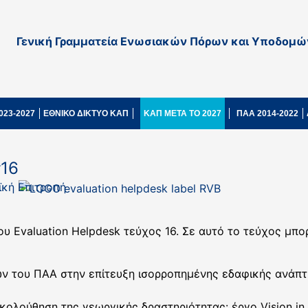
Γενική Γραμματεία Ενωσιακών Πόρων και Υποδομώ
023-2027
ΕΘΝΙΚΟ ΔΙΚΤΥΟ ΚΑΠ
ΚΑΠ ΜΕΤΑ ΤΟ 2027
ΠΑΑ 2014-2022
#16
κή Επιτροπή
υ Evaluation Helpdesk τεύχος 16. Σε αυτό το τεύχος μπο
ν του ΠΑΑ στην επίτευξη ισορροπημένης εδαφικής ανάπ
κολούθηση της γεωργικής δραστηριότητας: έργο Vision in 